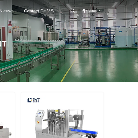
Nieuws
Contact De V.s.

Dutch
NT