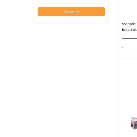
Verzend
Voedselsu
Industria