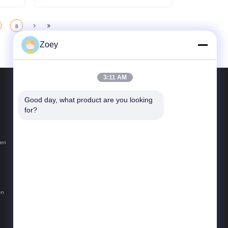
8
Zoey
3:11 AM
KRIJG CITAAT
Good day, what product are you looking 
for?
358 Huida Road, Zhangyan Town, Jinshan District,
Shanghai
Tel:
+86-021-6769-1848
ven
E-mail:
lw008@leadworld.cn
en