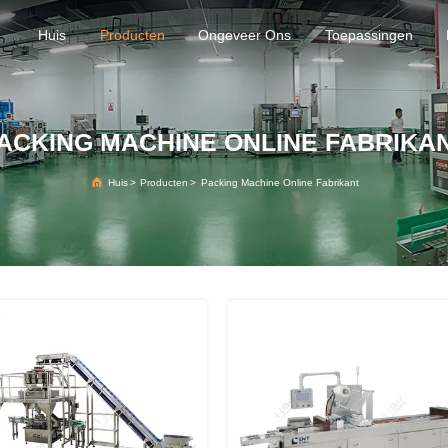
Huis
Producten
Ongeveer Ons
Toepassingen
ACKING MACHINE ONLINE FABRIKA
Huis
>
Producten
>
Packing Machine Online Fabrikant