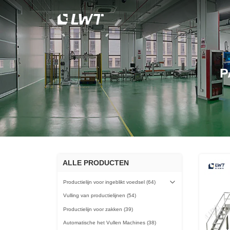
P
ALLE PRODUCTEN
Productielijn voor ingeblikt voedsel
(64)
Vulling van productielijnen
(54)
Productielijn voor zakken
(39)
Automatische het Vullen Machines
(38)