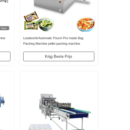
Video
hine
Leadworld Automatic Pouch Pre-made Bag
Packing Machine pellet packing machine
groentensoep verpakkingsmachine
Krijg Beste Prijs