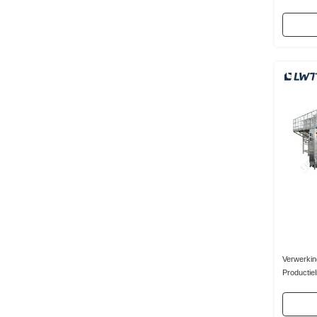
stikstofvul
Verwerkin
Productiel
Verpakki