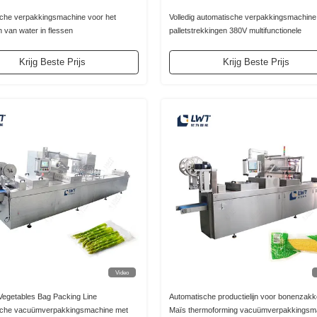
che verpakkingsmachine voor het
Volledig automatische verpakkingsmachine
 van water in flessen
palletstrekkingen 380V multifunctionele
verpakkingsmachine
Krijg Beste Prijs
Krijg Beste Prijs
Video
 Vegetables Bag Packing Line
Automatische productielijn voor bonenzak
sche vacuümverpakkingsmachine met
Maïs thermoforming vacuümverpakkingsm