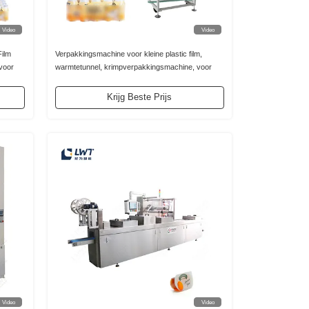
Video
Video
Film
Verpakkingsmachine voor kleine plastic film,
voor
warmtetunnel, krimpverpakkingsmachine, voor
warmtetrekkende film
Krijg Beste Prijs
Video
Video