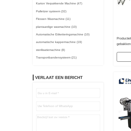
Karton Verpakkende Machine
(47)
Palletizer systeem
(32)
Flessen Wasmachine
(11)
plantaardige wasmachine
(10)
Automatische Etiketteringsmachine
(10)
Productiel
automatische kappermachine
(19)
gebakken
sterilisatiemachine
(8)
Transportbandensysteem
(21)
VERLAAT EEN BERICHT