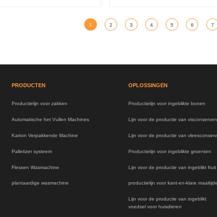
1
2
3
4
5
6
7
PRODUCTEN
OPLOSSINGEN
Productielijn voor zakken
Productielijn voor ingeblikte bonen
Automatische het Vullen Machines
Lijn voor de productie van visconserven
Karton Verpakkende Machine
Lijn voor de productie van vleesconser
Palletizer systeem
Productielijn voor ingeblikte groenten
Flessen Wasmachine
Lijn voor de productie van ingeblikt fruit
plantaardige wasmachine
productielijn voor kant-en-klare maaltijd
Lijn voor de productie van ingeblikt
voedsel voor huisdieren