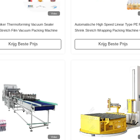
Video
iker Thermoforming Vacuum Sealer
Automatische High Speed Linear Type PE 
l Stretch Film Vacuum Packing Machine
Shrink Stretch Wrapping Packing Machine 
gebotteld water drinken
Krijg Beste Prijs
Krijg Beste Prijs
Video