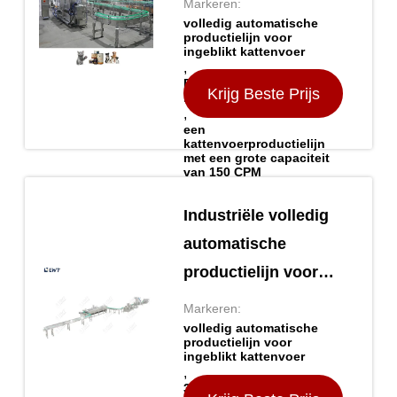
Markeren:
begassingvrije multiplex
voor katten met
volledig automatische
productielijn voor
hoge capaciteit 150
ingeblikt kattenvoer
,
CPM 316
Retortsysteem van 316
Krijg Beste Prijs
roestvrij staal
roestvrijstalen retort
,
een
systeem
kattenvoerproductielijn
met een grote capaciteit
van 150 CPM
Verpakking Details:
Industriële volledig
Zeewaardige houten
kistverpakking met
automatische
vacuümverpakte gevoelige
productielijn voor
componenten,
ingeblikt kattenvoer
Markeren:
begassingvrije multiplex
200 CPM 316
volledig automatische
productielijn voor
modulair ontwerp
ingeblikt kattenvoer
,
van roestvrij staal
316 roestvrij staal