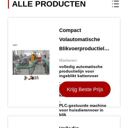
ALLE PRODUCTEN
Compact
Volautomatische
Blikvoerproductielijn
voor Kattenvoer 50
Markeren:
CPM 304 Roestvrij
volledig automatische
productielijn voor
Staal PLC Besturing
ingeblikt kattenvoer
,
304 roestvrijstalen
Krijg Beste Prijs
productielijn voor
kattenvoer in blik
,
PLC-gestuurde machine
voor huisdierenvoer in
blik
Verpakking Details: