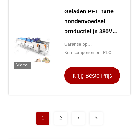
Geladen PET natte
hondenvoedsel
productielijn 380V
Automatische
Garantie op
blikmachine
Kerncomponenten: PLC,
kerncomponenten: 3 jaar
motor, lager,
Video
versnellingsbak, motor,
Krijg Beste Prijs
drukvat, tandwiel, pomp
1
2