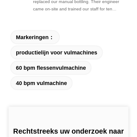
replaced our manual bottling. Their engineer
came on-site and trained our staff for ten
days. Filling accuracy is excellent — 500 ml
bottles within 2 ml at 50 bottles per minute.
Changeover between products is quick. Spare
Markeringen：
parts arrived within two weeks when we
needed a spare pump. Very responsive
productielijn voor vulmachines
supplier.
60 bpm flessenvulmachine
40 bpm vulmachine
Rechtstreeks uw onderzoek naar