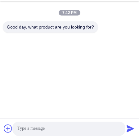
7:12 PM
Good day, what product are you looking for?
VERZENDEN
ADRES
358 Huida Road, Zhangyan Town, Jinshan District, Shanghai
SHANGHAI LWT INTELLIGENT TECHNOLOGY
CO.,LTD