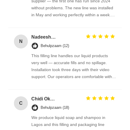
supplier — the first one has run since 2024
without problems. The new line was installed
in May and working perfectly within a week.
Accuracy is consistent and cleaning is easy.
Their support is fast and helpful.
Recommended.
Nadeesha P.
N
Behulpzaam (12)
This filling line handles our liquid products
very well — accurate fills and no spillage.
Installation took three days with their video
support. Our operators are comfortable with it
now. Delivery to Colombo was smooth. Happy
with the service.
Chidi Okonkwo
C
Behulpzaam (18)
We produce liquid soap and shampoo in
Lagos and this filling and packaging line